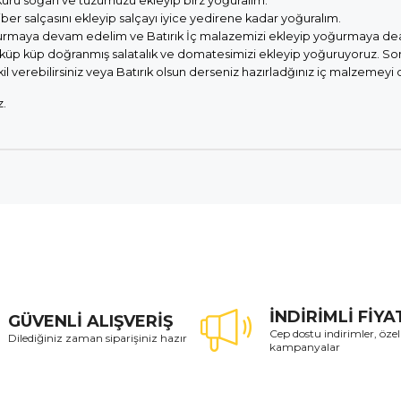
kuru soğan ve tuzumuzu ekleyip birz yoğuralım.
r salçasını ekleyip salçayı iyice yedirene kadar yoğuralım.
urmaya devam edelim ve Batırık İç malazemizi ekleyip yoğurmaya d
p küp doğranmış salatalık ve domatesimizi ekleyip yoğuruyoruz. Son o
ekil verebilirsiniz veya Batırık olsun derseniz hazırladğınız iç malzemeyi
z.
İNDİRİMLİ FİY
GÜVENLİ ALIŞVERİŞ
Cep dostu indirimler, özel
Dilediğiniz zaman siparişiniz hazır
kampanyalar