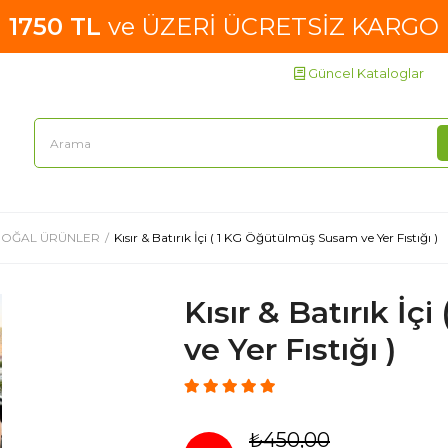
1750 TL
ve ÜZERİ ÜCRETSİZ KARGO
Güncel Kataloglar
OĞAL ÜRÜNLER
Kısır & Batırık İçi ( 1 KG Öğütülmüş Susam ve Yer Fıstığı )
Kısır & Batırık İ
ve Yer Fıstığı )
₺450,00