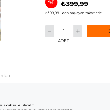
%
11
₺399,99
₺399,99
`den başlayan taksitlerle
İndirim
ADET
ileri
 sıcak su ile ıslatalım.