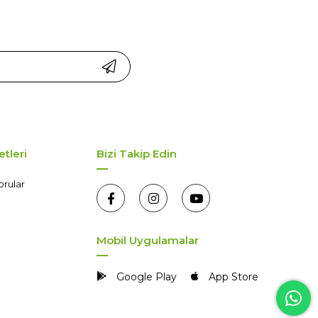
tleri
Bizi Takip Edin
orular
Mobil Uygulamalar
Google Play
App Store