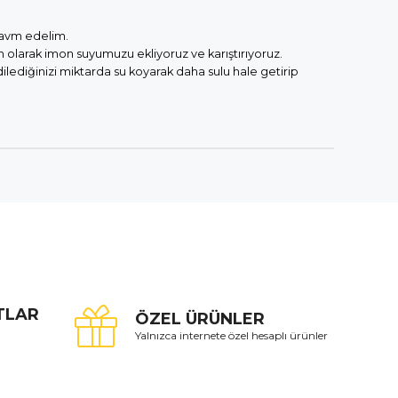
eavm edelim.
larak imon suyumuzu ekliyoruz ve karıştırıyoruz.
 dilediğinizi miktarda su koyarak daha sulu hale getirip
ATLAR
ÖZEL ÜRÜNLER
Yalnızca internete özel hesaplı ürünler