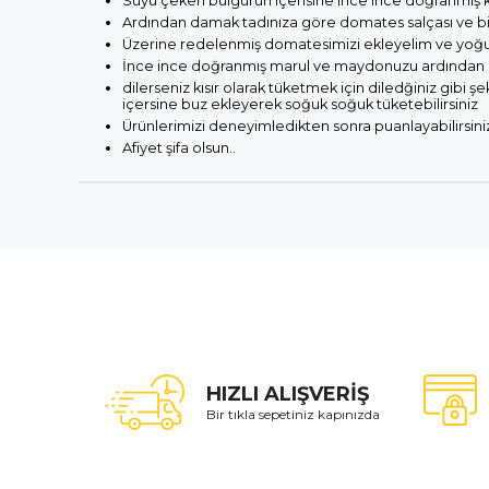
Suyu çeken bulgurun içerisine ince ince doğranmış 
Ardından damak tadınıza göre domates salçası ve bibe
Üzerine redelenmiş domatesimizi ekleyelim ve yoğ
İnce ince doğranmış marul ve maydonuzu ardından kü
dilerseniz kısır olarak tüketmek için diledğiniz gibi ş
içersine buz ekleyerek soğuk soğuk tüketebilirsiniz
Ürünlerimizi deneyimledikten sonra puanlayabilirsini
Afiyet şifa olsun..
HIZLI ALIŞVERİŞ
Bir tıkla sepetiniz kapınızda